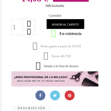
IVA Incluido
Cantidad
AÑADIR AL CARRITO

En existencia

Portes gratis a partir de 59.95€

Envío 48-72H

Añadir a la lista de deseos
DESCRIPCIÓN