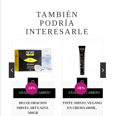
TAMBIÉN
PODRÍA
INTERESARLE


-24%
-30%
AÑADIR AL CARRITO
AÑADIR AL CARRITO
DECOLORACION
TINTE NIRVEL VEGANO
P
NIRVEL ARTX AZUL
EN CREMA 100ML.
500GR