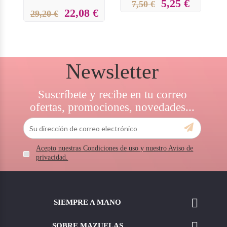
5,25 €
7,50 €
22,08 €
29,20 €
Newsletter
Suscríbete y recibe en tu correo
ofertas, promociones, novedades...
Acepto nuestras Condiciones de uso y nuestro Aviso de
privacidad.

SIEMPRE A MANO

SOBRE MAZUELAS