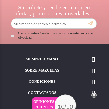
Suscríbete y recibe en tu correo
ofertas, promociones, novedades...
Acepto nuestras Condiciones de uso y nuestro Aviso de
privacidad.

SIEMPRE A MANO

SOBRE MAZUELAS

CONDICIONES

CONTACTANOS
OPINIONES
10/10
CLIENTES