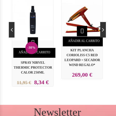


AÑADIR AL CARRITO
-30%
KIT PLANCHA
AÑADIR AL CARRITO
CORIOLISS C5 RED
C
LEOPARD + SECADOR
P
SPRAY NIRVEL
WIND REGALO*
THERMIC PROTECTOR
CALOR 250ML
269,00 €
8,34 €
11,95 €
Newsletter