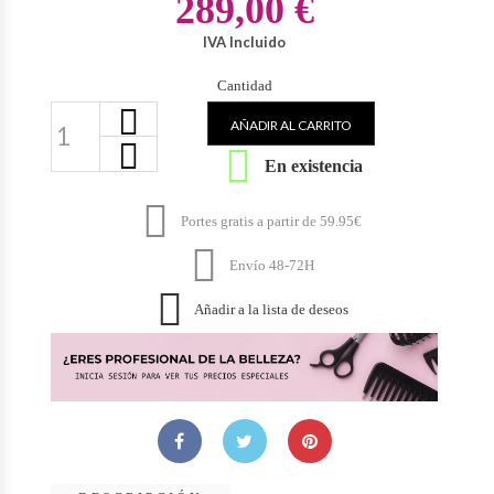
289,00 €
IVA Incluido
Cantidad
AÑADIR AL CARRITO

En existencia

Portes gratis a partir de 59.95€

Envío 48-72H

Añadir a la lista de deseos