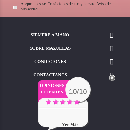
Acepto nuestras Condiciones de uso y nuestro Aviso de
privacidad.

SIEMPRE A MANO

SOBRE MAZUELAS

CONDICIONES

CONTACTANOS
OPINIONES
10/10
CLIENTES
Ver Más