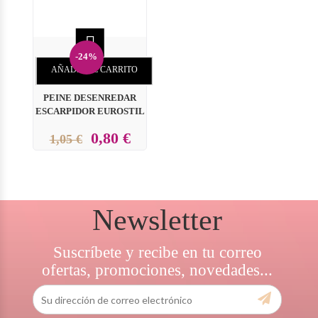

-24%
AÑADIR AL CARRITO
PEINE DESENREDAR
ESCARPIDOR EUROSTIL
0,80 €
1,05 €
Newsletter
Suscríbete y recibe en tu correo
ofertas, promociones, novedades...