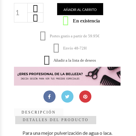
AÑADIR AL CARRITO

En existencia

Portes gratis a partir de 59.95€

Envío 48-72H

Añadir a la lista de deseos
DESCRIPCIÓN
DETALLES DEL PRODUCTO
Para una mejor pulverización de agua o laca.