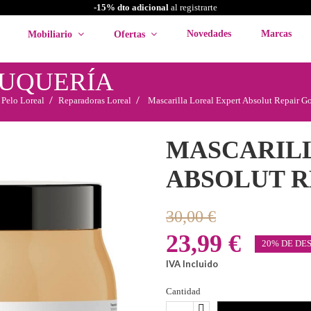
-15% dto adicional
al registrarte
Novedades
Marcas
Mobiliario
Ofertas
LUQUERÍA
 Pelo Loreal
Reparadoras Loreal
Mascarilla Loreal Expert Absolut Repair G
MASCARILL
ABSOLUT R
30,00 €
23,99 €
20% DE DE
IVA Incluido
Cantidad