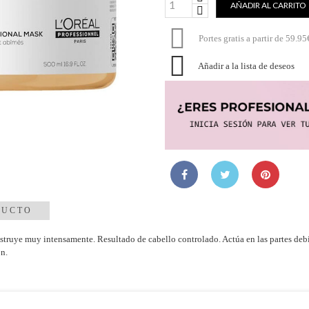
AÑADIR AL CARRITO

Portes gratis a partir de 59.95

Añadir a la lista de deseos
DUCTO
truye muy intensamente. Resultado de cabello controlado. Actúa en las partes debilit
ón.