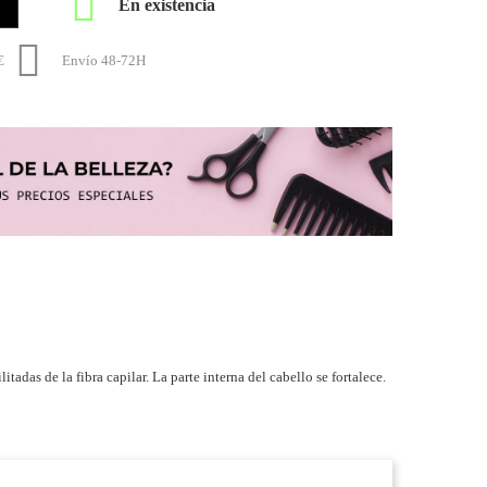

En existencia

€
Envío 48-72H
adas de la fibra capilar. La parte interna del cabello se fortalece.