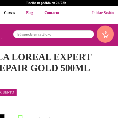
Recibe tu pedido en 24/72h
Cursos
Blog
Contacto
Iniciar Sesión
0
old
A LOREAL EXPERT
EPAIR GOLD 500ML
SCUENTO