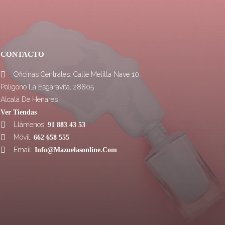
CONTACTO
Oficinas Centrales: Calle Melilla Nave 10.

Polígono La Esgaravita, 28805
Alcalá De Henares
Ver Tiendas
Llámenos:

91 883 43 53
Móvil:

662 658 555
Email:

Info@mazuelasonline.com