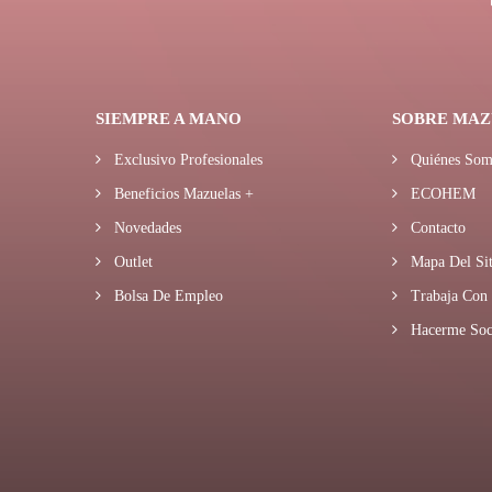
SIEMPRE A MANO
SOBRE MAZ
Exclusivo Profesionales
Quiénes Som
Beneficios Mazuelas +
ECOHEM
Novedades
Contacto
Outlet
Mapa Del Sit
Bolsa De Empleo
Trabaja Con 
Hacerme Soc