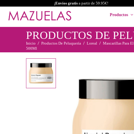
¡Envíos gratis
a partir de 59.95€!
Productos
PRODUCTOS DE PE
Inicio
Productos De Peluquería
Loreal
Mascarillas Para El
500Ml