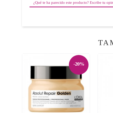
¿Qué te ha parecido este producto? Escribe tu opi
TA
-20%

