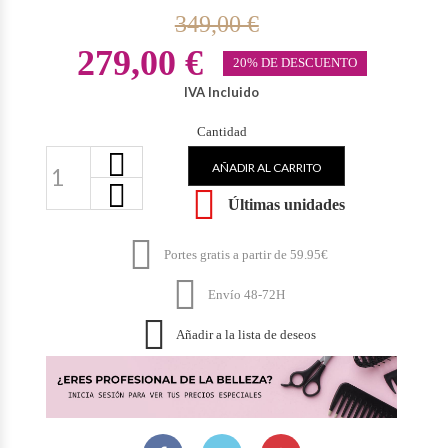
349,00 €
279,00 €
20% DE DESCUENTO
IVA Incluido
Cantidad
AÑADIR AL CARRITO

Últimas unidades

Portes gratis a partir de 59.95€

Envío 48-72H

Añadir a la lista de deseos