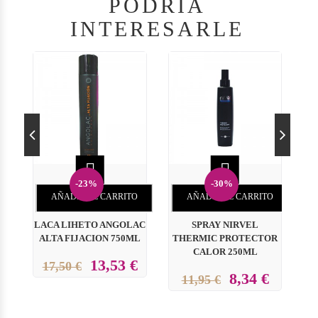
PODRÍA
INTERESARLE


-23%
-30%
AÑADIR AL CARRITO
AÑADIR AL CARRITO
LACA LIHETO ANGOLAC
SPRAY NIRVEL
S
ALTA FIJACION 750ML
THERMIC PROTECTOR
CALOR 250ML
13,53 €
17,50 €
8,34 €
11,95 €