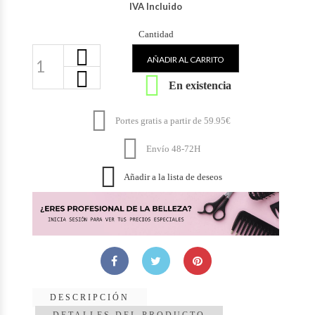
IVA Incluido
Cantidad
AÑADIR AL CARRITO

En existencia

Portes gratis a partir de 59.95€

Envío 48-72H

Añadir a la lista de deseos
DESCRIPCIÓN
DETALLES DEL PRODUCTO