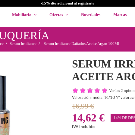
-15% dto adicional
al registrarte
Novedades
Marcas
Mobiliario
Ofertas
LUQUERÍA
nce
Serum Irridiance
Serum Irridiance Dañados Aceite Argan 100Ml
SERUM IRR
ACEITE AR
Ver las 2 opini
Valoración media:
/10 Nº valorac
10
16,99 €
14,62 €
14% DE DE
IVA Incluido