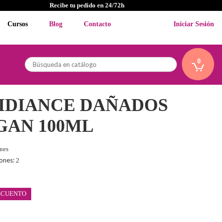
Recibe tu pedido en 24/72h
Cursos
Blog
Contacto
Iniciar Sesión
0
IDIANCE DAÑADOS
GAN 100ML
ones
iones:
2
SCUENTO