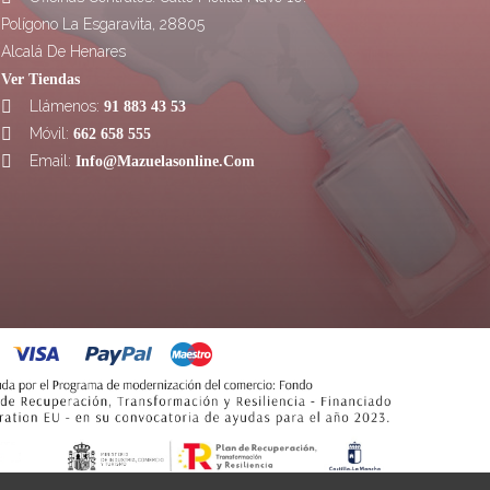
Polígono La Esgaravita, 28805
Alcalá De Henares
Ver Tiendas
Llámenos:

91 883 43 53
Móvil:

662 658 555
Email:

Info@mazuelasonline.com
OPINIONES
10/10
CLIENTES