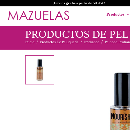
¡Envíos gratis
a partir de 59.95€!
Productos
PRODUCTOS DE PE
Inicio
Productos De Peluquería
Irridiance
Peinado Irridia