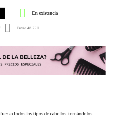

En existencia

€
Envío 48-72H
efuerza todos los tipos de cabellos, tornándolos