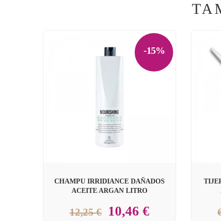
TA
-15%


CHAMPU IRRIDIANCE DAÑADOS
TIJE
ACEITE ARGAN LITRO
10,46 €
12,25 €