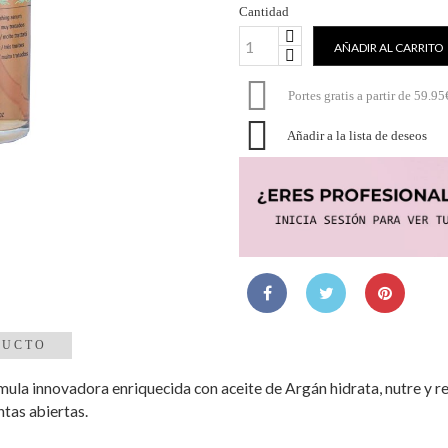
Cantidad
AÑADIR AL CARRITO

Portes gratis a partir de 59.95

Añadir a la lista de deseos
DUCTO
rmula innovadora enriquecida con aceite de Argán hidrata, nutre y r
ntas abiertas.