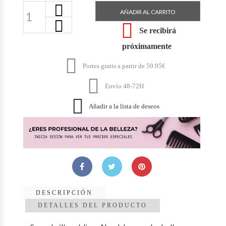
AÑADIR AL CARRITO

Se recibirá
próximamente

Portes gratis a partir de 59.95€

Envío 48-72H

Añadir a la lista de deseos
DESCRIPCIÓN
DETALLES DEL PRODUCTO