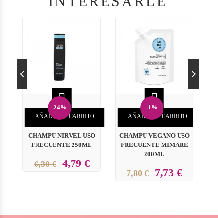
INTERESARLE


-24%
-1%
AÑADIR AL CARRITO
AÑADIR AL CARRITO
MI
CHAMPU NIRVEL USO
CHAMPU VEGANO USO
FRECUENTE 250ML
FRECUENTE MIMARE
200ML
4,79 €
6,30 €
7,73 €
7,80 €