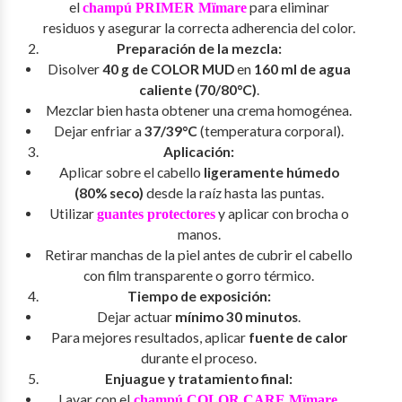
el
para eliminar
champú PRIMER Mïmare
residuos y asegurar la correcta adherencia del color.
Preparación de la mezcla:
Disolver
40 g de COLOR MUD
en
160 ml de agua
caliente (70/80°C)
.
Mezclar bien hasta obtener una crema homogénea.
Dejar enfriar a
37/39°C
(temperatura corporal).
Aplicación:
Aplicar sobre el cabello
ligeramente húmedo
(80% seco)
desde la raíz hasta las puntas.
Utilizar
y aplicar con brocha o
guantes protectores
manos.
Retirar manchas de la piel antes de cubrir el cabello
con film transparente o gorro térmico.
Tiempo de exposición:
Dejar actuar
mínimo 30 minutos
.
Para mejores resultados, aplicar
fuente de calor
durante el proceso.
Enjuague y tratamiento final:
Lavar con el
.
champú COLOR CARE Mïmare