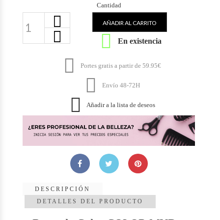
Cantidad
AÑADIR AL CARRITO

En existencia

Portes gratis a partir de 59.95€

Envío 48-72H

Añadir a la lista de deseos
DESCRIPCIÓN
DETALLES DEL PRODUCTO