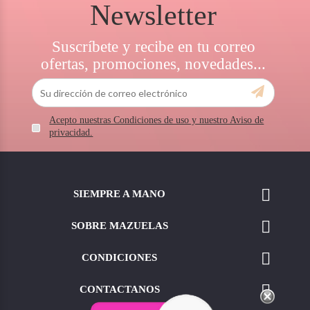
Newsletter
Suscríbete y recibe en tu correo
ofertas, promociones, novedades...
Acepto nuestras Condiciones de uso y nuestro Aviso de
privacidad.

SIEMPRE A MANO

SOBRE MAZUELAS

CONDICIONES

CONTACTANOS