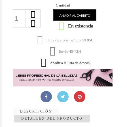
Cantidad
AÑADIR AL CARRITO

En existencia

Portes gratis a partir de 59.95€

Envío 48-72H

Añadir a la lista de deseos
DESCRIPCIÓN
DETALLES DEL PRODUCTO