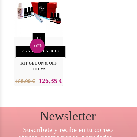

-33%
AÑADIR AL CARRITO
KIT GEL ON & OFF
THUYA
126,35 €
188,00 €
Newsletter
Suscríbete y recibe en tu correo