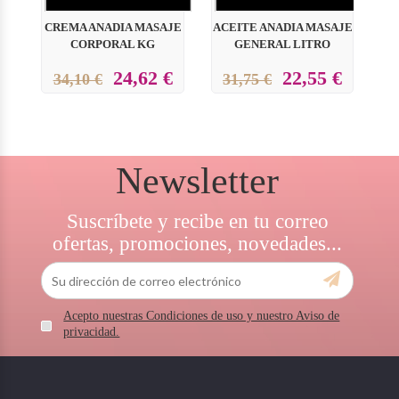
CREMA ANADIA MASAJE
ACEITE ANADIA MASAJE
CORPORAL KG
GENERAL LITRO
24,62 €
22,55 €
34,10 €
31,75 €
Newsletter
Suscríbete y recibe en tu correo
ofertas, promociones, novedades...
Acepto nuestras Condiciones de uso y nuestro Aviso de
privacidad.