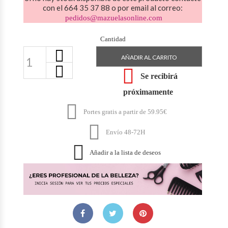
con el 664 35 37 88 o por email al correo:
pedidos@mazuelasonline.com
Cantidad
AÑADIR AL CARRITO

Se recibirá
próximamente

Portes gratis a partir de 59.95€

Envío 48-72H

Añadir a la lista de deseos