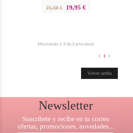
19,95 €
21,50 €
Mostrando 1-3 de 3 artículo(s)
1
Volver arriba
Newsletter
Suscríbete y recibe en tu correo
ofertas, promociones, novedades...