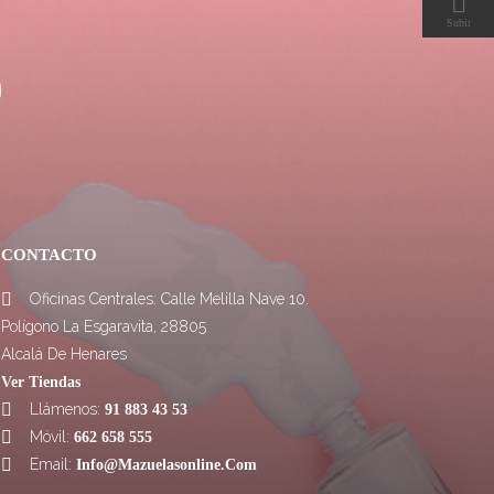

Subir
CONTACTO
Oficinas Centrales: Calle Melilla Nave 10.

Polígono La Esgaravita, 28805
Alcalá De Henares
Ver Tiendas
Llámenos:

91 883 43 53
Móvil:

662 658 555
Email:

Info@mazuelasonline.com