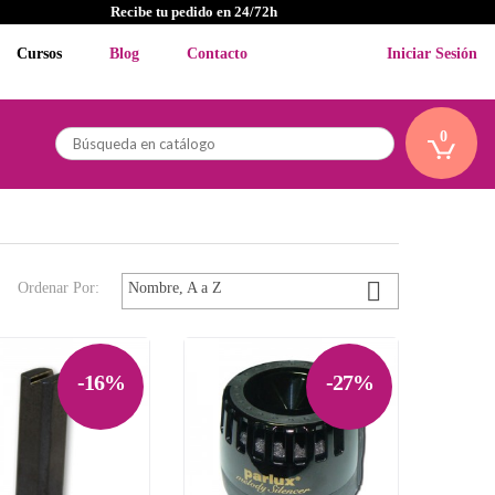
Recibe tu pedido en 24/72h
Cursos
Blog
Contacto
Iniciar Sesión
0

Ordenar Por:
Nombre, A a Z
-16%
-27%

