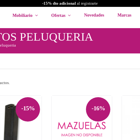
-15% dto adicional
al registrarte
Novedades
Marcas
Mobiliario
Ofertas
TOS PELUQUERIA
eluqueria
uctos.
-15%
-16%

