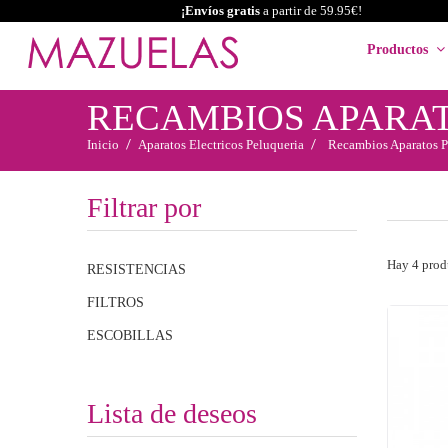
¡Envíos gratis
a partir de 59.95€!
Productos
RECAMBIOS APARA
Inicio
Aparatos Electricos Peluqueria
Recambios Aparatos P
Filtrar por
Hay 4 prod
RESISTENCIAS
FILTROS
ESCOBILLAS
Lista de deseos