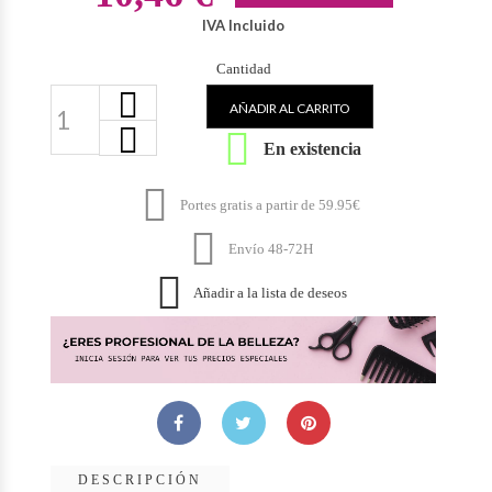
IVA Incluido
Cantidad
AÑADIR AL CARRITO

En existencia

Portes gratis a partir de 59.95€

Envío 48-72H

Añadir a la lista de deseos
DESCRIPCIÓN