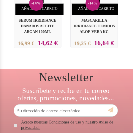
-14%
-14%
AÑADIR AL CARRITO
AÑADIR AL CARRITO
SERUM IRRIDIANCE
MASCARILLA
P
DAÑADOS ACEITE
IRRIDIANCE TEÑIDOS
ARGAN 100ML
ALOE VERA KG
14,62 €
16,64 €
16,99 €
19,25 €
Newsletter
Suscríbete y recibe en tu correo
ofertas, promociones, novedades...
Acepto nuestras Condiciones de uso y nuestro Aviso de
privacidad.