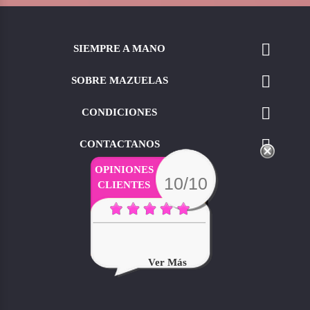

SIEMPRE A MANO

SOBRE MAZUELAS

CONDICIONES

CONTACTANOS
OPINIONES
10/10
CLIENTES
Soy Clienta Desde Hace 10
Años Y Sigo Muy...
Ver Más