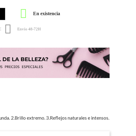

En existencia

€
Envío 48-72H
nda. 2.Brillo extremo. 3.Reflejos naturales e intensos.