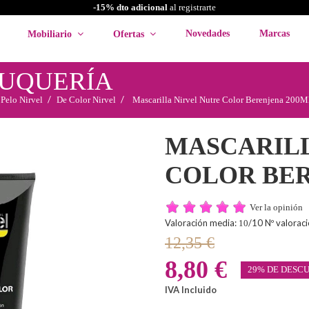
-15% dto adicional
al registrarte
Novedades
Marcas
Mobiliario
Ofertas
LUQUERÍA
 Pelo Nirvel
De Color Nirvel
Mascarilla Nirvel Nutre Color Berenjena 200M
MASCARILL
COLOR BER
Ver la opinión
Valoración media:
/10 Nº valorac
10
12,35 €
8,80 €
29% DE DESC
IVA Incluido