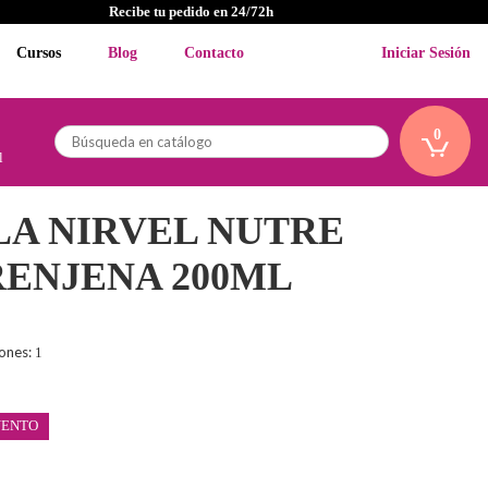
Recibe tu pedido en 24/72h
Cursos
Blog
Contacto
Iniciar Sesión
0
l
A NIRVEL NUTRE
ENJENA 200ML
iones:
1
UENTO