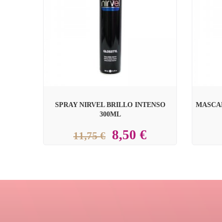


SPRAY NIRVEL BRILLO INTENSO
MASCAR
300ML
8,50 €
11,75 €