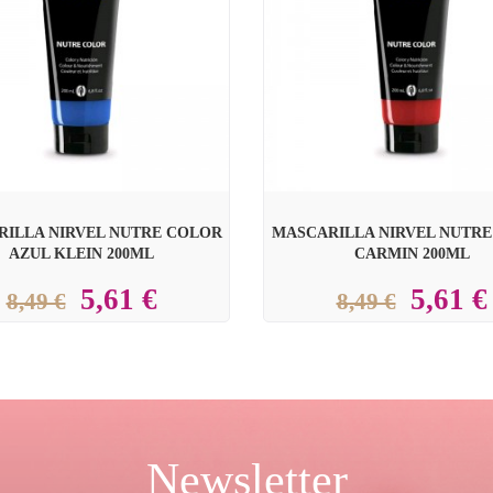

ILLA NIRVEL NUTRE COLOR
MASCARILLA NIRVEL NUTR
AZUL KLEIN 200ML
CARMIN 200ML
5,61 €
5,61 €
8,49 €
8,49 €
Newsletter