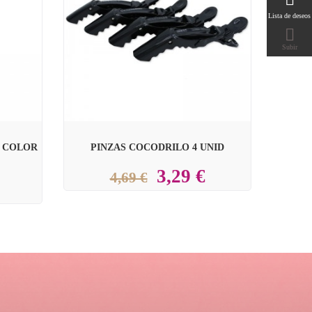

Lista de deseos

Subir
E COLOR
PINZAS COCODRILO 4 UNID
3,29 €
4,69 €