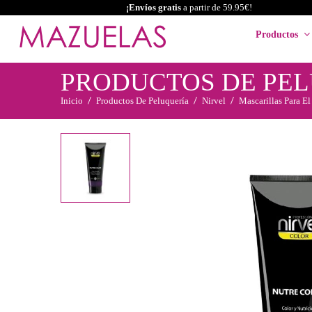
¡Envíos gratis
a partir de 59.95€!
Productos
PRODUCTOS DE PE
Inicio
Productos De Peluquería
Nirvel
Mascarillas Para El