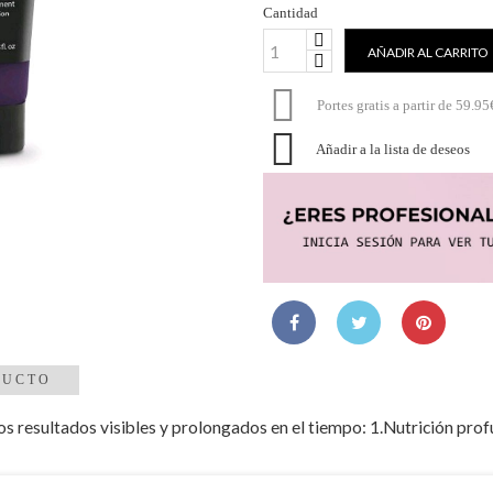
Cantidad
AÑADIR AL CARRITO

Portes gratis a partir de 59.95

Añadir a la lista de deseos
DUCTO
s resultados visibles y prolongados en el tiempo: 1.Nutrición profu