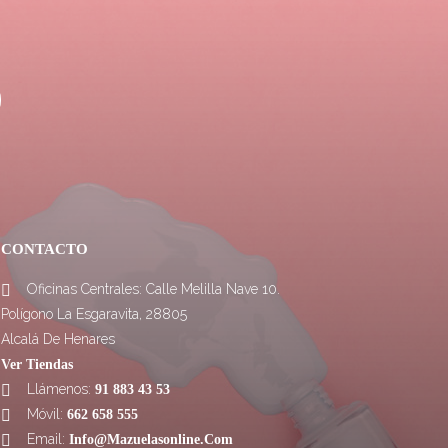
CONTACTO
Oficinas Centrales: Calle Melilla Nave 10.

Polígono La Esgaravita, 28805
Alcalá De Henares
Ver Tiendas
Llámenos:

91 883 43 53
Móvil:

662 658 555
Email:

Info@mazuelasonline.com