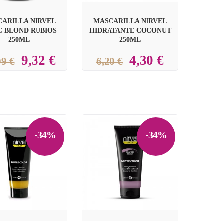
ARILLA NIRVEL
MASCARILLA NIRVEL
C BLOND RUBIOS
HIDRATANTE COCONUT
250ML
250ML
9,32 €
4,30 €
09 €
6,20 €
-34%
-34%

