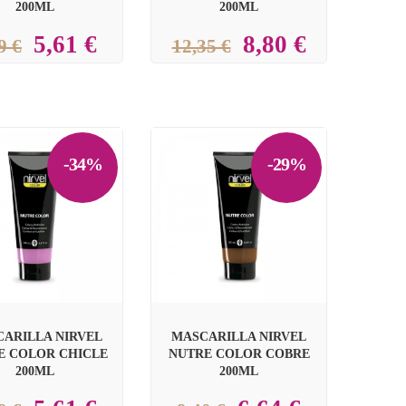
200ML
200ML
5,61 €
8,80 €
9 €
12,35 €
-34%
-29%


ARILLA NIRVEL
MASCARILLA NIRVEL
E COLOR CHICLE
NUTRE COLOR COBRE
200ML
200ML