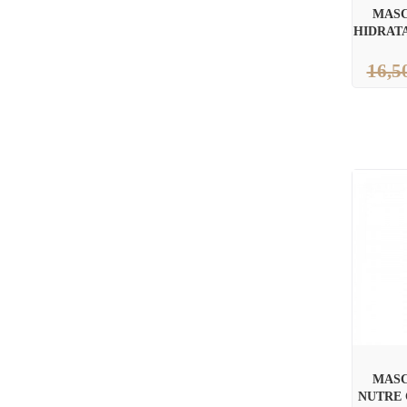
MASC
HIDRAT
16,5
MASC
NUTRE