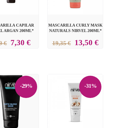
ARILLA CAPILAR
MASCARILLA CURLY MASK
EL ARGAN 200ML*
NATURALS NIRVEL 200ML*
7,30 €
13,50 €
9 €
19,35 €
-29%
-31%

