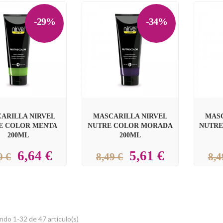
-29%
-34%


ARILLA NIRVEL
MASCARILLA NIRVEL
MASC
E COLOR MENTA
NUTRE COLOR MORADA
NUTRE
200ML
200ML
6,64 €
5,61 €
0 €
8,49 €
8,4
do 1-32 de 47 artículo(s)