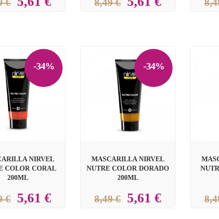
5,61 €
5,61 €
9 €
8,49 €
8,4
-34%
-34%


ARILLA NIRVEL
MASCARILLA NIRVEL
MASC
E COLOR CORAL
NUTRE COLOR DORADO
NUTR
200ML
200ML
5,61 €
5,61 €
9 €
8,49 €
8,4