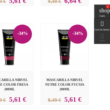
5,61 €
6,64 €
9 €
9,40 €
0
0
shop
Carro

Lista de deseos
-34%
-34%



Subir
ARILLA NIRVEL
MASCARILLA NIRVEL
E COLOR FRESA
NUTRE COLOR FUCSIA
200ML
200ML
5,61 €
5,61 €
9 €
8,49 €