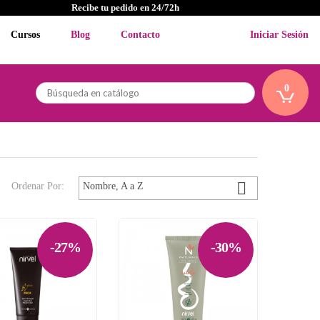
Recibe tu pedido en 24/72h
Cursos
Blog
Contacto
Iniciar Sesión
0

Ordenar Por:
Nombre, A a Z
-27%
-30%

