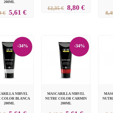
200ML
8,80 €
12,35 €
5,61 €
9 €
8,4
-34%
-34%


ARILLA NIRVEL
MASCARILLA NIRVEL
MASC
 COLOR BLANCA
NUTRE COLOR CARMIN
NUTR
200ML
200ML