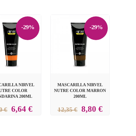
-29%
-29%


ARILLA NIRVEL
MASCARILLA NIRVEL
UTRE COLOR
NUTRE COLOR MARRON
DARINA 200ML
200ML
6,64 €
8,80 €
0 €
12,35 €