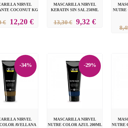
ARILLA NIRVEL
MASCARILLA NIRVEL
MASC
ANTE COCONUT KG
KERATIN SIN SAL 250ML
NUTRE
12,20 €
9,32 €
0 €
13,30 €
8,4
-34%
-29%


ARILLA NIRVEL
MASCARILLA NIRVEL
MASC
 COLOR AVELLANA
NUTRE COLOR AZUL 200ML
NUTRE 