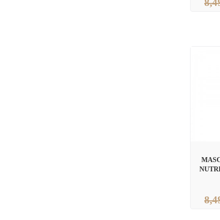
8,4
MASC
NUTR
8,4