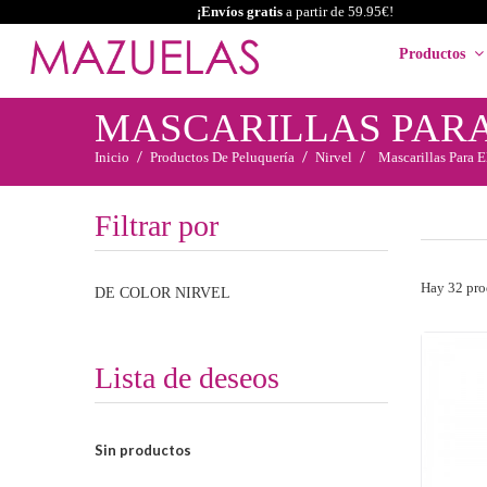
¡Envíos gratis
a partir de 59.95€!
Productos
MASCARILLAS PARA
Inicio
Productos De Peluquería
Nirvel
Mascarillas Para E
Filtrar por
Hay 32 pro
DE COLOR NIRVEL
Lista de deseos
Sin productos