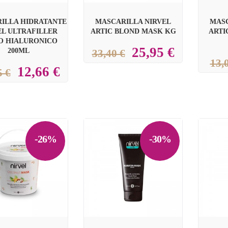
ILLA HIDRATANTE
MASCARILLA NIRVEL
MASC
EL ULTRAFILLER
ARTIC BLOND MASK KG
ARTI
O HIALURONICO
25,95 €
200ML
33,40 €
13,
12,66 €
5 €
-26%
-30%

