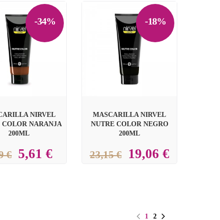
-34%
-18%


ARILLA NIRVEL
MASCARILLA NIRVEL
 COLOR NARANJA
NUTRE COLOR NEGRO
200ML
200ML
5,61 €
19,06 €
9 €
23,15 €
1
2