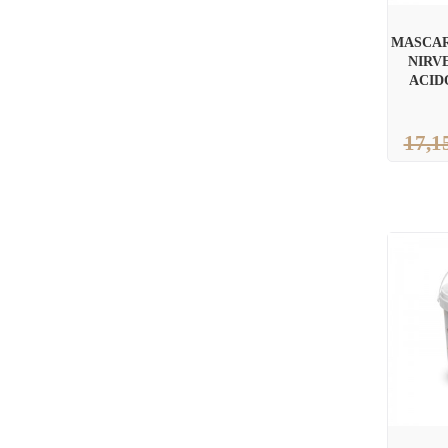
MASCAR
NIRV
ACID
17,1