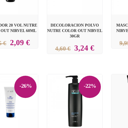
DOR 20 VOL NUTRE
DECOLORACION POLVO
MASC
OUT NIRVEL 60ML
NUTRE COLOR OUT NIRVEL
NIRV
30GR
2,09 €
5 €
9,9
3,24 €
4,60 €
-26%
-22%

