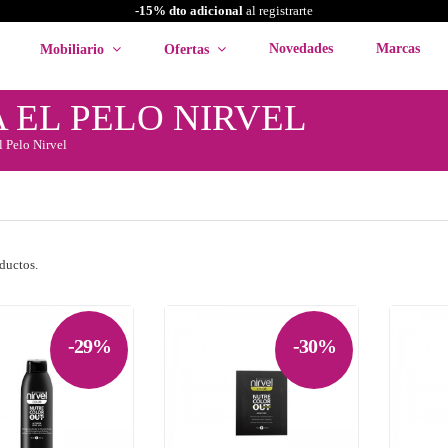
-15% dto adicional
al registrarte
Novedades
Marcas
Mobiliario
Ofertas
 EL PELO NIRVEL
l Pelo Nirvel
ductos.
-29%
-30%

