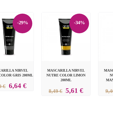
-29%
-34%


ARILLA NIRVEL
MASCARILLA NIRVEL
MASC
COLOR GRIS 200ML
NUTRE COLOR LIMON
N
200ML
MAN
6,64 €
0 €
5,61 €
8,49 €
9,4