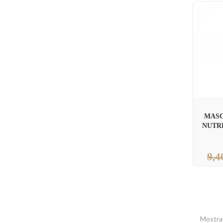
MASC
NUTR
9,4
Mostran