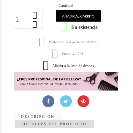
Cantidad
AÑADIR AL CARRITO

En existencia

Portes gratis a partir de 59.95€

Envío 48-72H

Añadir a la lista de deseos
DESCRIPCIÓN
DETALLES DEL PRODUCTO