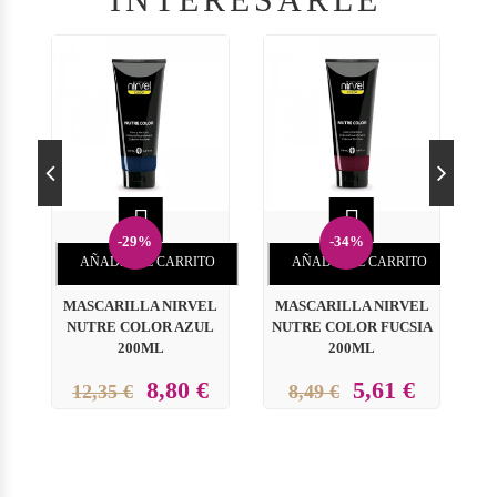


-29%
-34%
AÑADIR AL CARRITO
AÑADIR AL CARRITO
MASCARILLA NIRVEL
MASCARILLA NIRVEL
NUTRE COLOR AZUL
NUTRE COLOR FUCSIA
Q
200ML
200ML
R
8,80 €
5,61 €
12,35 €
8,49 €