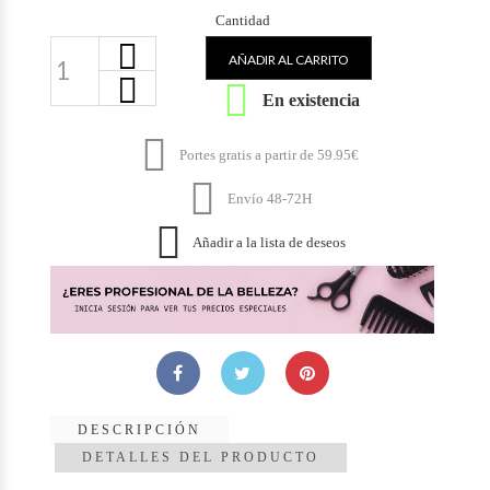
Cantidad
AÑADIR AL CARRITO

En existencia

Portes gratis a partir de 59.95€

Envío 48-72H

Añadir a la lista de deseos
DESCRIPCIÓN
DETALLES DEL PRODUCTO