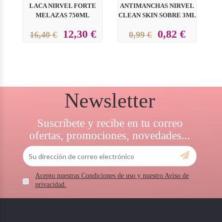
LACA NIRVEL FORTE
ANTIMANCHAS NIRVEL
M
MELAZAS 750ML
CLEAN SKIN SOBRE 3ML
12,30 €
0,82 €
16,40 €
0,99 €
Newsletter
Suscríbete y recibe en tu correo
ofertas, promociones, novedades...
Acepto nuestras Condiciones de uso y nuestro Aviso de
privacidad.