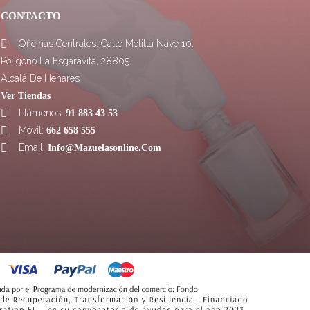
CONTACTO
Oficinas Centrales: Calle Melilla Nave 10.

Polígono La Esgaravita, 28805
Alcalá De Henares
Ver Tiendas
Llámenos:

91 883 43 53
Móvil:

662 658 555
Email:

Info@mazuelasonline.com
OPINIONES
10/10
CLIENTES