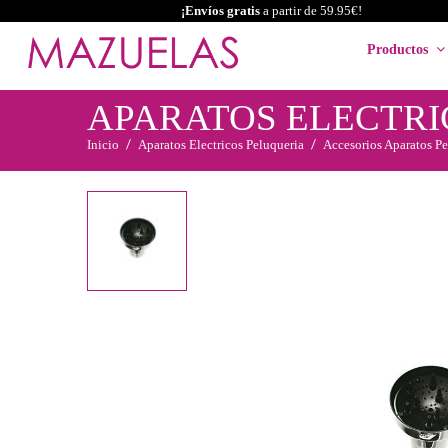
¡Envíos gratis
a partir de 59.95€!
Productos
APARATOS ELECTRI
Inicio
Aparatos Electricos Peluqueria
Accesorios Aparatos Pe