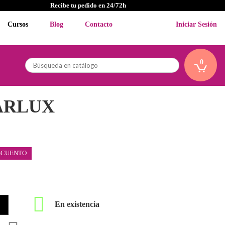
Recibe tu pedido en 24/72h
Cursos
Blog
Contacto
Iniciar Sesión
0
ARLUX
SCUENTO

En existencia