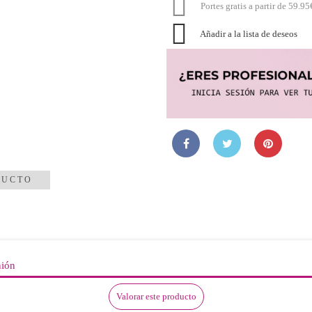

Portes gratis a partir de 59.95

Añadir a la lista de deseos
DUCTO
nión
Valorar este producto