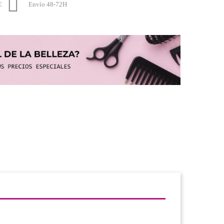

€
Envío 48-72H