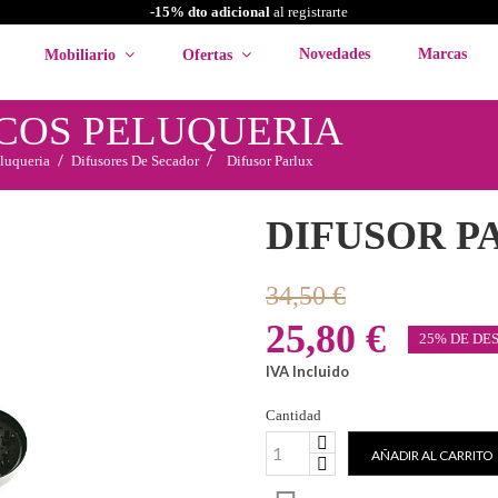
-15% dto adicional
al registrarte
Novedades
Marcas
Mobiliario
Ofertas
COS PELUQUERIA
luqueria
Difusores De Secador
Difusor Parlux
DIFUSOR P
34,50 €
25,80 €
25% DE DE
IVA Incluido
Cantidad
AÑADIR AL CARRITO