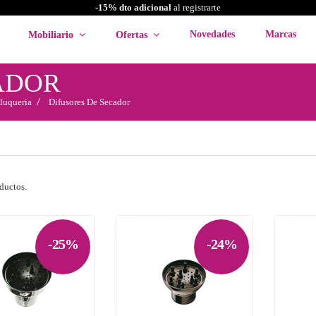
-15% dto adicional
al registrarte
Novedades
Marcas
Mobiliario
Ofertas
ADOR
luqueria
Difusores De Secador
ductos.
-25%
-24%

