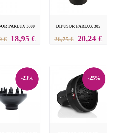
SOR PARLUX 3800
DIFUSOR PARLUX 385
18,95 €
20,24 €
9 €
26,75 €
-23%
-25%

