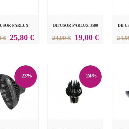
FUSOR PARLUX
DIFUSOR PARLUX 3500
DIFU
25,80 €
19,00 €
0 €
24,99 €
24,9
-23%
-24%

