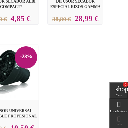
OR SECADOR ALBI
DIFUSOR SECADOR
COMPACT*
ESPECIAL RIZOS GAMMA
4,85 €
28,99 €
0 €
38,80 €
-28%

0
0
shop
Carro

SOR UNIVERSAL
Lista de deseos
BLE PROFESIONAL

Subir
10,50 €