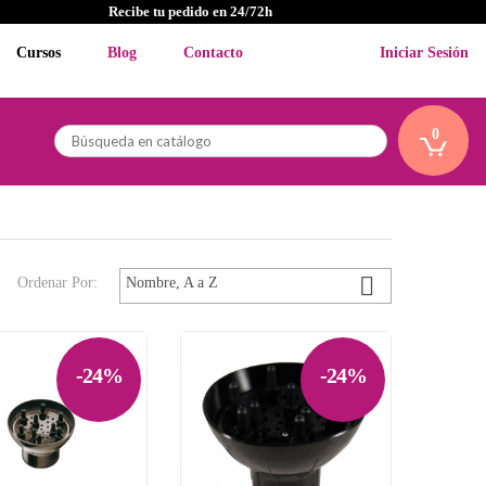
Recibe tu pedido en 24/72h
Cursos
Blog
Contacto
Iniciar Sesión
0

Ordenar Por:
Nombre, A a Z
-24%
-24%

