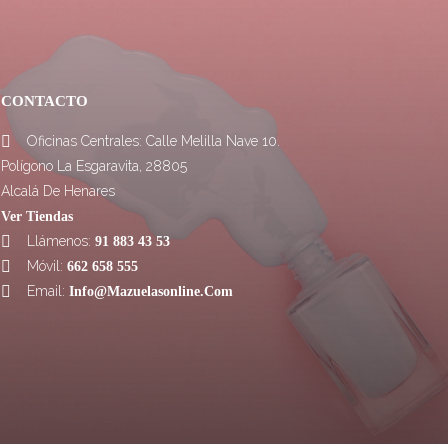
CONTACTO
Oficinas Centrales: Calle Melilla Nave 10.

Polígono La Esgaravita, 28805
Alcalá De Henares
Ver Tiendas
Llámenos:

91 883 43 53
Móvil:

662 658 555
Email:

Info@mazuelasonline.com