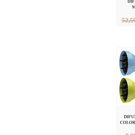
DI
M
52,5
DIFU
COLOR