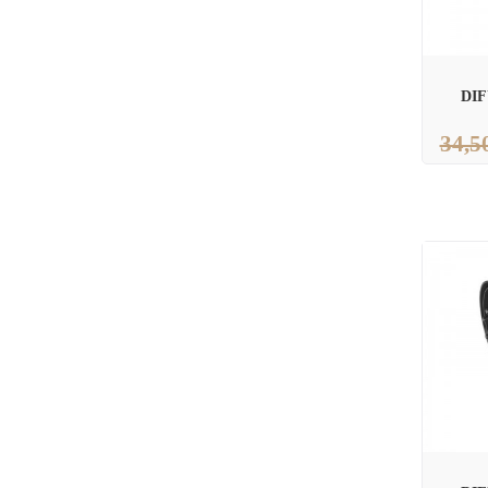
DI
34,5