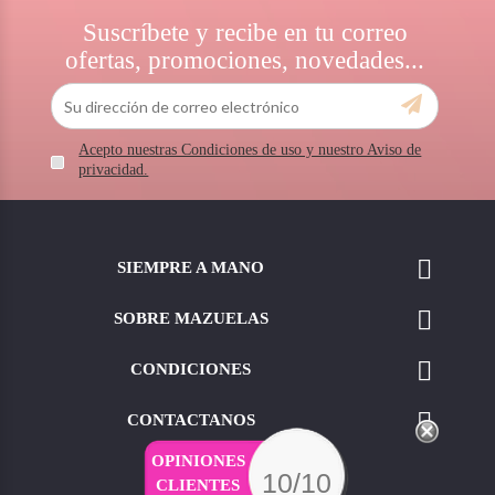
Suscríbete y recibe en tu correo
ofertas, promociones, novedades...
Acepto nuestras Condiciones de uso y nuestro Aviso de
privacidad.

SIEMPRE A MANO

SOBRE MAZUELAS

CONDICIONES

CONTACTANOS
OPINIONES
10/10
CLIENTES