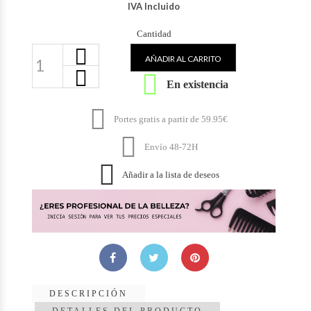
IVA Incluido
Cantidad
AÑADIR AL CARRITO

En existencia

Portes gratis a partir de 59.95€

Envío 48-72H

Añadir a la lista de deseos
DESCRIPCIÓN
DETALLES DEL PRODUCTO