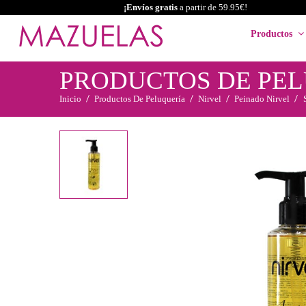
¡Envíos gratis
a partir de 59.95€!
Productos
PRODUCTOS DE PE
Inicio
Productos De Peluquería
Nirvel
Peinado Nirvel