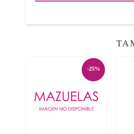
TA
-25%

