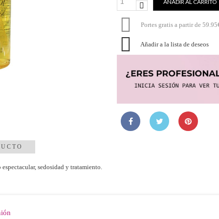
AÑADIR AL CARRITO

Portes gratis a partir de 59.95

Añadir a la lista de deseos
DUCTO
o espectacular, sedosidad y tratamiento.
nión