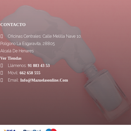
CONTACTO
Oficinas Centrales: Calle Melilla Nave 10.

Polígono La Esgaravita, 28805
Alcalá De Henares
Ver Tiendas
Llámenos:

91 883 43 53
Móvil:

662 658 555
Email:

Info@mazuelasonline.com