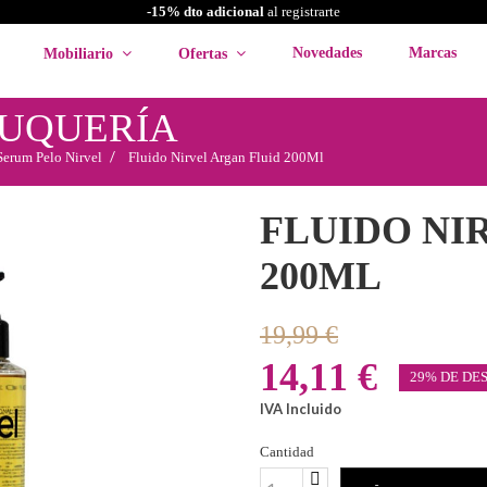
-15% dto adicional
al registrarte
Novedades
Marcas
Mobiliario
Ofertas
LUQUERÍA
Serum Pelo Nirvel
Fluido Nirvel Argan Fluid 200Ml
FLUIDO NI
200ML
19,99 €
14,11 €
29% DE DE
IVA Incluido
Cantidad