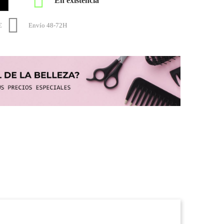


€
Envío 48-72H