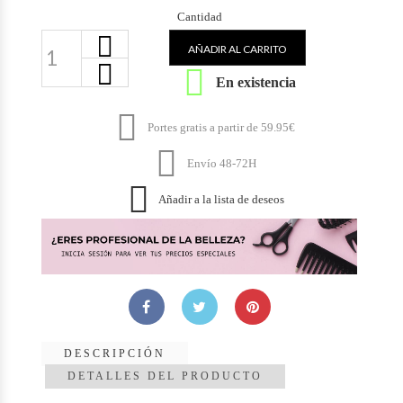
Cantidad
AÑADIR AL CARRITO

En existencia

Portes gratis a partir de 59.95€

Envío 48-72H

Añadir a la lista de deseos
DESCRIPCIÓN
DETALLES DEL PRODUCTO