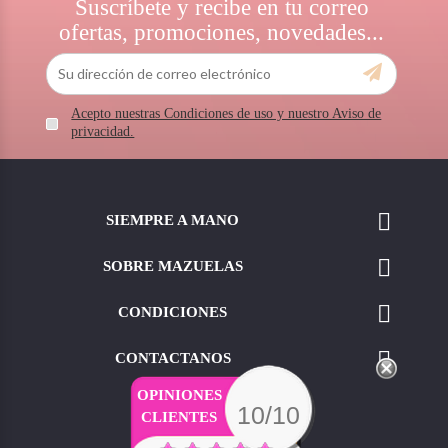
Suscríbete y recibe en tu correo
ofertas, promociones, novedades...
Acepto nuestras Condiciones de uso y nuestro Aviso de
privacidad.

SIEMPRE A MANO

SOBRE MAZUELAS

CONDICIONES

CONTACTANOS
OPINIONES
10/10
CLIENTES