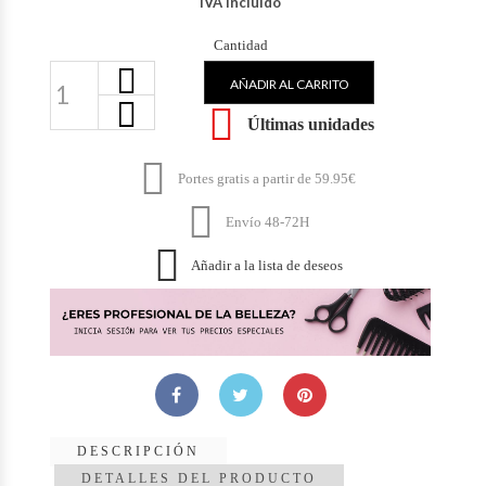
IVA Incluido
Cantidad
AÑADIR AL CARRITO

Últimas unidades

Portes gratis a partir de 59.95€

Envío 48-72H

Añadir a la lista de deseos
DESCRIPCIÓN
DETALLES DEL PRODUCTO