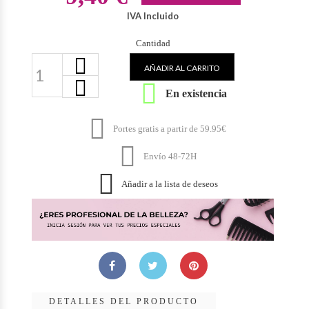
IVA Incluido
Cantidad
AÑADIR AL CARRITO

En existencia

Portes gratis a partir de 59.95€

Envío 48-72H

Añadir a la lista de deseos
DETALLES DEL PRODUCTO