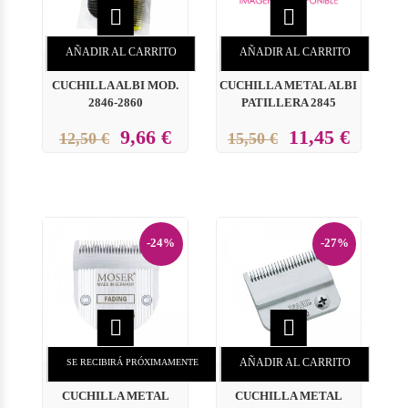


AÑADIR AL CARRITO
AÑADIR AL CARRITO
CUCHILLA ALBI MOD.
CUCHILLA METAL ALBI
2846-2860
PATILLERA 2845
9,66 €
11,45 €
12,50 €
15,50 €
-24%
-27%


AÑADIR AL CARRITO
SE RECIBIRÁ PRÓXIMAMENTE
CUCHILLA METAL
CUCHILLA METAL