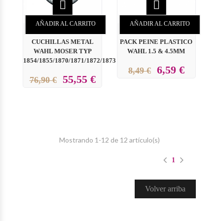


AÑADIR AL CARRITO
AÑADIR AL CARRITO
CUCHILLAS METAL
PACK PEINE PLASTICO
WAHL MOSER TYP
WAHL 1.5 & 4.5MM
1854/1855/1870/1871/1872/1873
6,59 €
8,49 €
55,55 €
76,90 €
Mostrando 1-12 de 12 artículo(s)
1
Volver arriba