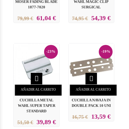
MOSER FADING BLADE
WAHL MAGIC CLIP
1877-7020
SURGICAL
61,04 €
54,39 €
79,99 €
74,95 €
-23%
-19%


AÑADIR AL CARRITO
AÑADIR AL CARRITO
CUCHILLA METAL
CUCHILLA NAVAJA IN
WAHL SUPER TAPER
DOUBLE PACK 10 UNI
STANDARD
13,59 €
16,75 €
39,89 €
51,50 €