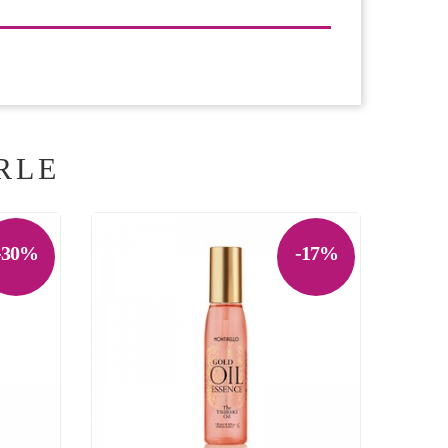
RLE
-30%
-17%
