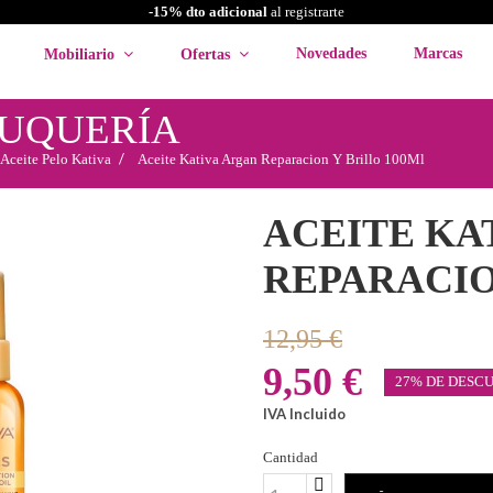
-15% dto adicional
al registrarte
Novedades
Marcas
Mobiliario
Ofertas
LUQUERÍA
Aceite Pelo Kativa
Aceite Kativa Argan Reparacion Y Brillo 100Ml
ACEITE KA
REPARACIO
12,95 €
9,50 €
27% DE DESC
IVA Incluido
Cantidad