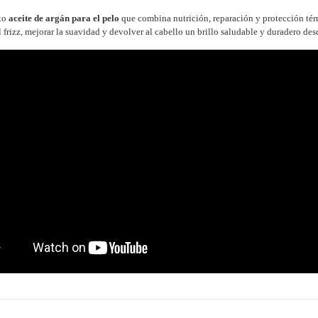
to
aceite de argán para el pelo
que combina nutrición, reparación y protección tér
 frizz, mejorar la suavidad y devolver al cabello un brillo saludable y duradero des