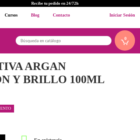
Recibe tu pedido en 24/72h
Cursos
Blog
Contacto
Iniciar Sesión
0
TIVA ARGAN
N Y BRILLO 100ML
UENTO
En existencia