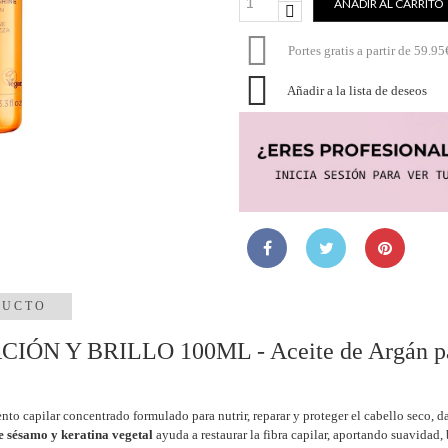
AÑADIR AL CARRITO

Portes gratis a partir de 59.95

Añadir a la lista de deseos
DUCTO
 Y BRILLO 100ML - Aceite de Argán par
nto capilar concentrado formulado para nutrir, reparar y proteger el cabello seco,
de sésamo y keratina vegetal
ayuda a restaurar la fibra capilar, aportando suavidad,