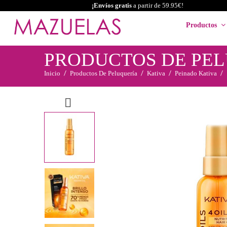
¡Envíos gratis
a partir de 59.95€!
Productos
PRODUCTOS DE PE
Inicio
Productos De Peluquería
Kativa
Peinado Kativa
