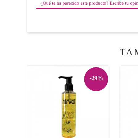
¿Qué te ha parecido este producto? Escribe tu opi
TA
-29%

